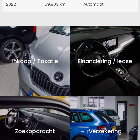
2022
59.903 km
Automaat
Inkoop / Taxatie
Financiering / lease
Zoekopdracht
Verzekering