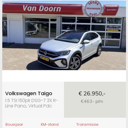
Volkswagen Taigo
€ 26.950,-
1.5 TSI 150pk DSG-7 3X R-
€463- p/m
Line Pano, Virtual Pdc
apple carplay
Bouwjaar
KM-stand
Transmissie