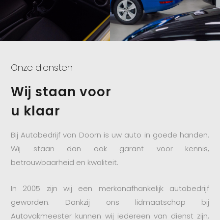
Onze diensten
Wij staan voor
u klaar
Bij Autobedrijf van Doorn is uw auto in goede handen.
Wij staan dan ook garant voor kennis,
betrouwbaarheid en kwaliteit.
In 2005 zijn wij een merkonafhankelijk autobedrijf
geworden. Dankzij ons lidmaatschap bij
Autovakmeester kunnen wij iedereen van dienst zijn,