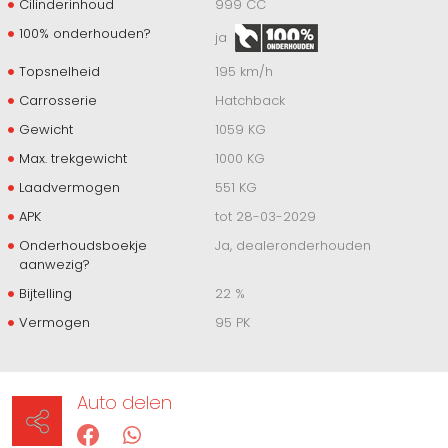
Cilinderinhoud
999 CC
100% onderhouden?
ja
Topsnelheid
195 km/h
Carrosserie
Hatchback
Gewicht
1059 KG
Max. trekgewicht
1000 KG
Laadvermogen
551 KG
APK
tot 28-03-2029
Onderhoudsboekje
Ja, dealeronderhouden
aanwezig?
Bijtelling
22 %
Vermogen
95 PK
Auto delen