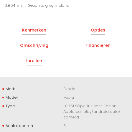
16.864 km
Graphite grey metallic
Kenmerken
Opties
Omschrijving
Financieren
Inruilen
Merk
Škoda
Model
Fabia
Type
1.0 TSI 95pk Business Edition
Apple car play/android auto/
camera
Aantal deuren
5