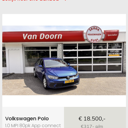
Volkswagen Polo
€ 18.500,-
1.0 MPI 80pk App connect
€317- p/m