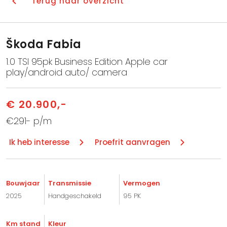
Terug naar overzicht
Škoda Fabia
1.0 TSI 95pk Business Edition Apple car
play/android auto/ camera
€ 20.900,-
€291- p/m
Ik heb interesse
Proefrit aanvragen
Bouwjaar
Transmissie
Vermogen
2025
Handgeschakeld
95 PK
Km stand
Kleur