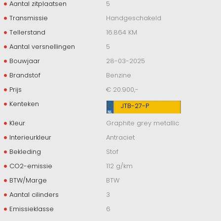
Aantal zitplaatsen
5
Transmissie
Handgeschakeld
Tellerstand
16.864 KM
Aantal versnellingen
5
Bouwjaar
28-03-2025
Brandstof
Benzine
Prijs
€ 20.900,-
Kenteken
JTB-27-P
Kleur
Graphite grey metallic
Interieurkleur
Antraciet
Bekleding
Stof
CO2-emissie
112 g/km
BTW/Marge
BTW
Aantal cilinders
3
Emissieklasse
6