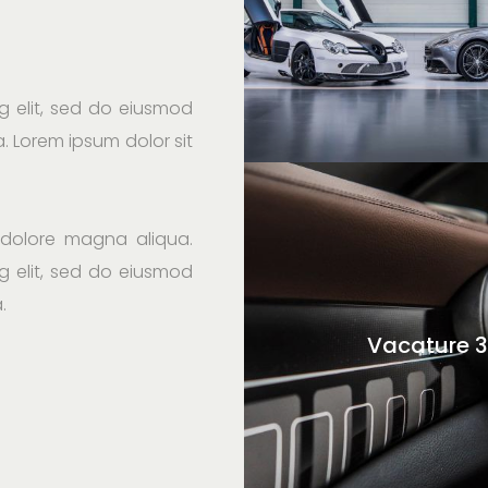
g elit, sed do eiusmod
. Lorem ipsum dolor sit
 dolore magna aliqua.
g elit, sed do eiusmod
.
Vacature 3