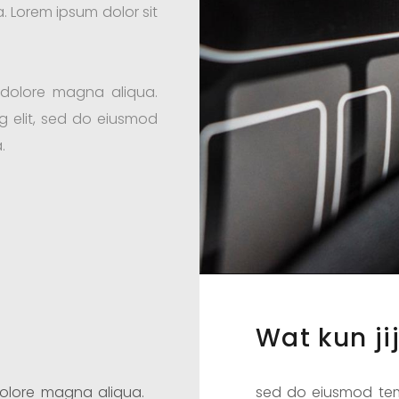
. Lorem ipsum dolor sit
 dolore magna aliqua.
g elit, sed do eiusmod
.
Wat kun ji
dolore magna aliqua.
sed do eiusmod tem