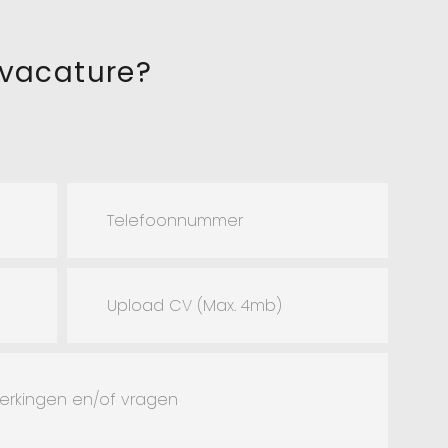
 vacature?
Upload CV (Max. 4mb)