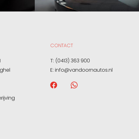
CONTACT
1
T:
(0413) 363 900
ghel
E:
info@vandoornautos.nl
ijving